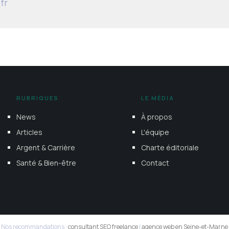
fr
RUBRIQUES
LE MÉDIA
News
À propos
Articles
L'équipe
Argent & Carrière
Charte éditoriale
Santé & Bien-être
Contact
Nos recommandations :
consultant SEO freelance
|
agence web en Seine-et-Marne