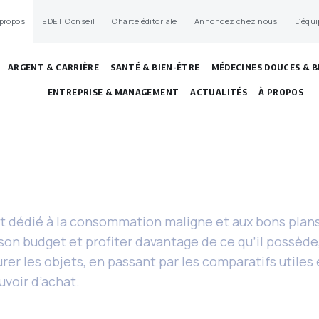
 propos
EDET Conseil
Charte éditoriale
Annoncez chez nous
L’équi
ARGENT & CARRIÈRE
SANTÉ & BIEN-ÊTRE
MÉDECINES DOUCES & B
ENTREPRISE & MANAGEMENT
ACTUALITÉS
À PROPOS
dédié à la consommation maligne et aux bons plans 
son budget et profiter davantage de ce qu’il possèd
rer les objets, en passant par les comparatifs utiles
uvoir d’achat.