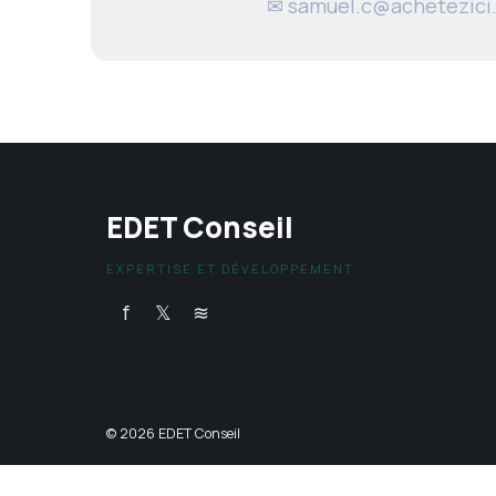
✉
samuel.c@achetezici.
EDET Conseil
EXPERTISE ET DÉVELOPPEMENT
f
𝕏
≋
© 2026 EDET Conseil