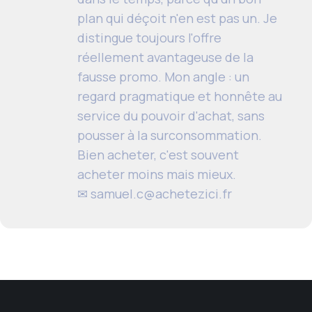
plan qui déçoit n'en est pas un. Je
distingue toujours l'offre
réellement avantageuse de la
fausse promo. Mon angle : un
regard pragmatique et honnête au
service du pouvoir d'achat, sans
pousser à la surconsommation.
Bien acheter, c'est souvent
acheter moins mais mieux.
✉
samuel.c@achetezici.fr