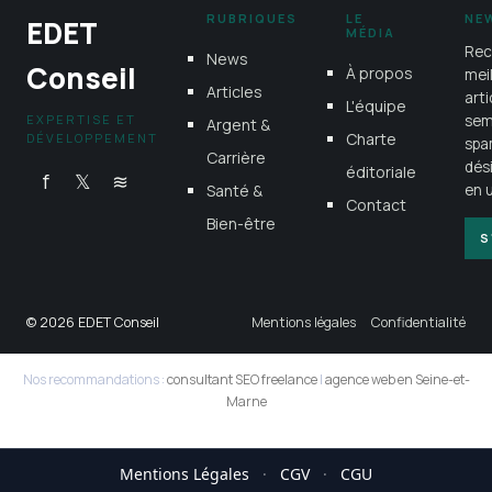
RUBRIQUES
LE
NE
EDET
MÉDIA
Rec
News
Conseil
À propos
mei
Articles
art
L'équipe
EXPERTISE ET
sem
Argent &
Charte
DÉVELOPPEMENT
spa
Carrière
dés
éditoriale
f
𝕏
≋
Santé &
en u
Contact
Bien-être
S
© 2026 EDET Conseil
Mentions légales
Confidentialité
Nos recommandations :
consultant SEO freelance
|
agence web en Seine-et-
Marne
Mentions Légales
·
CGV
·
CGU