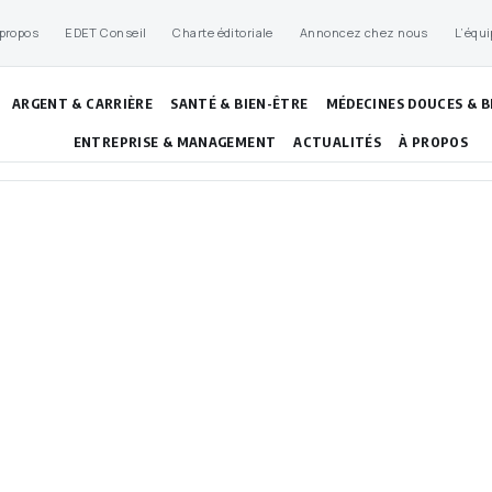
 propos
EDET Conseil
Charte éditoriale
Annoncez chez nous
L’équi
ARGENT & CARRIÈRE
SANTÉ & BIEN-ÊTRE
MÉDECINES DOUCES & B
ENTREPRISE & MANAGEMENT
ACTUALITÉS
À PROPOS