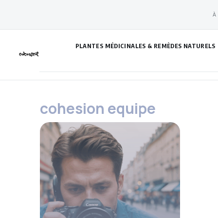
Aller
À
au
contenu
PLANTES MÉDICINALES & REMÈDES NATURELS
cohesion equipe