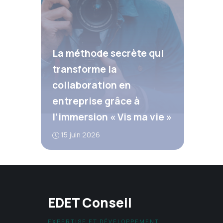
La méthode secrète qui
transforme la
collaboration en
entreprise grâce à
l’immersion « Vis ma vie »
15 juin 2026
EDET Conseil
EXPERTISE ET DÉVELOPPEMENT