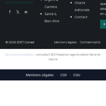
Charte
DÉVELOPPEMENT
spa
Carrière
dés
éditoriale
f
𝕏
≋
Santé &
en u
Contact
Bien-être
S
© 2026 EDET Conseil
Mentions légales
Confidentialité
Nos recommandations :
consultant SEO freelance
|
agence web en Seine-et-
Marne
Mentions Légales
·
CGV
·
CGU