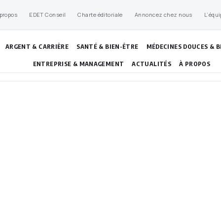
 propos
EDET Conseil
Charte éditoriale
Annoncez chez nous
L’équi
ARGENT & CARRIÈRE
SANTÉ & BIEN-ÊTRE
MÉDECINES DOUCES & B
ENTREPRISE & MANAGEMENT
ACTUALITÉS
À PROPOS