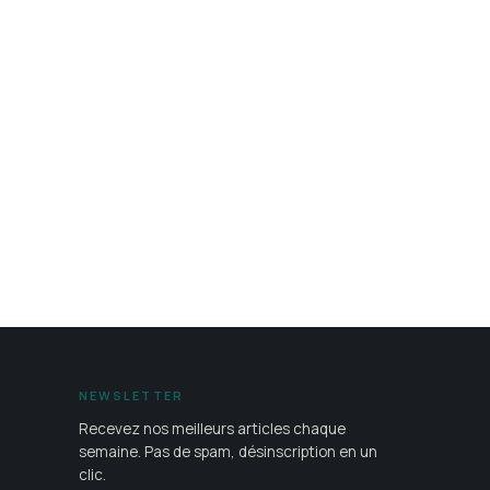
NEWSLETTER
Recevez nos meilleurs articles chaque
semaine. Pas de spam, désinscription en un
clic.