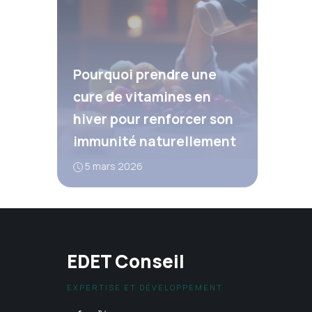
Pourquoi prendre une
cure de vitamines en
hiver pour renforcer son
immunité naturellement
5 mars 2026
EDET Conseil
EXPERTISE ET DÉVELOPPEMENT