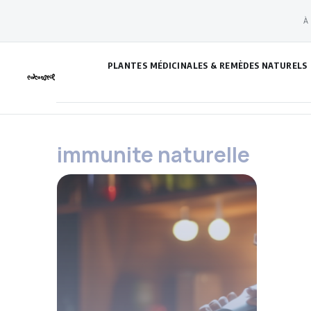
Aller
À
au
contenu
PLANTES MÉDICINALES & REMÈDES NATURELS
immunite naturelle