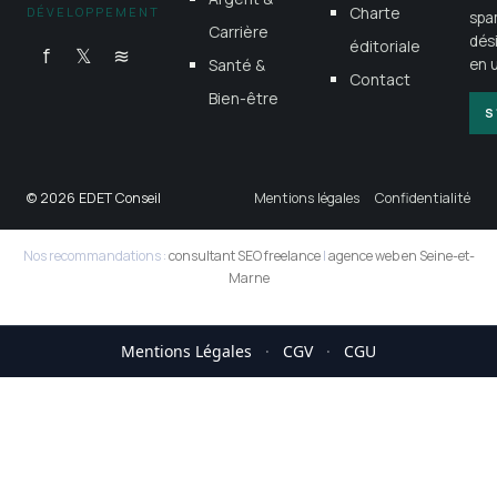
Charte
DÉVELOPPEMENT
spa
Carrière
dés
éditoriale
f
𝕏
≋
Santé &
en u
Contact
Bien-être
S
© 2026 EDET Conseil
Mentions légales
Confidentialité
Nos recommandations :
consultant SEO freelance
|
agence web en Seine-et-
Marne
Mentions Légales
·
CGV
·
CGU