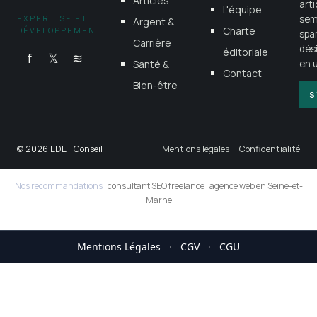
Articles
art
L'équipe
EXPERTISE ET
sem
Argent &
Charte
DÉVELOPPEMENT
spa
Carrière
dés
éditoriale
f
𝕏
≋
Santé &
en u
Contact
Bien-être
S
© 2026 EDET Conseil
Mentions légales
Confidentialité
Nos recommandations :
consultant SEO freelance
|
agence web en Seine-et-
Marne
Mentions Légales
·
CGV
·
CGU