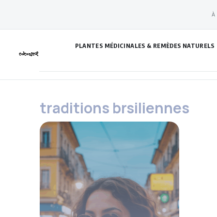
Aller
À
au
contenu
PLANTES MÉDICINALES & REMÈDES NATURELS
traditions brsiliennes