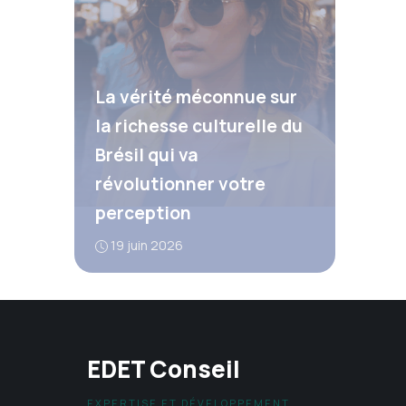
La vérité méconnue sur
la richesse culturelle du
Brésil qui va
révolutionner votre
perception
19 juin 2026
EDET Conseil
EXPERTISE ET DÉVELOPPEMENT