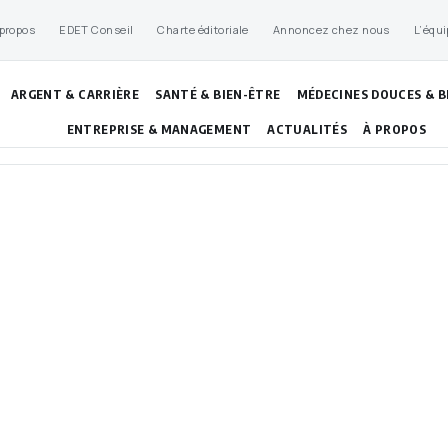
 propos
EDET Conseil
Charte éditoriale
Annoncez chez nous
L’équi
ARGENT & CARRIÈRE
SANTÉ & BIEN-ÊTRE
MÉDECINES DOUCES & B
ENTREPRISE & MANAGEMENT
ACTUALITÉS
À PROPOS