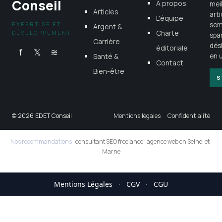
Conseil
À propos
mei
Articles
art
L'équipe
EXPERTISE ET
sem
Argent &
Charte
DÉVELOPPEMENT
spa
Carrière
dés
éditoriale
f
𝕏
≋
Santé &
en u
Contact
Bien-être
S
© 2026 EDET Conseil
Mentions légales
Confidentialité
Nos recommandations :
consultant SEO freelance
|
agence web en Seine-et-
Marne
Mentions Légales
·
CGV
·
CGU