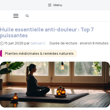
Aller
Menu
au
Menu
contenu
Huile essentielle anti-douleur : Top 7
puissantes
15 juin 2026
par
Samuel C.
·
Durée de lecture : environ 8 minutes
Plantes médicinales & remèdes naturels