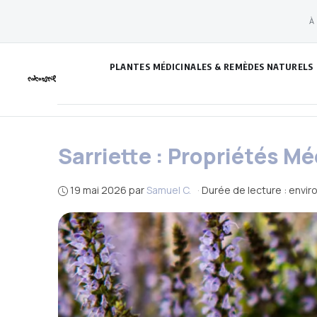
Aller
À
au
contenu
PLANTES MÉDICINALES & REMÈDES NATURELS
Sarriette : Propriétés M
19 mai 2026
par
Samuel C.
·
Durée de lecture : envir