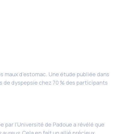
 les maux d’estomac. Une étude publiée dans
es de dyspepsie chez 70 % des participants
e par l’Université de Padoue a révélé que
 aureus
. Cela en fait un allié précieux