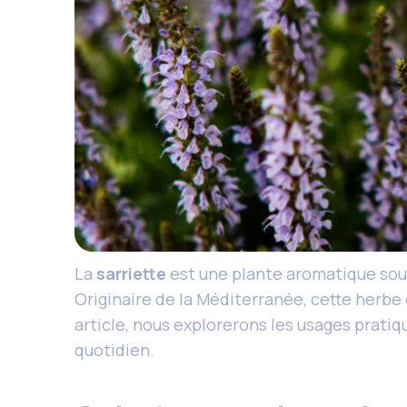
La
sarriette
est une plante aromatique sou
Originaire de la Méditerranée, cette herbe
article, nous explorerons les usages pratiqu
quotidien.