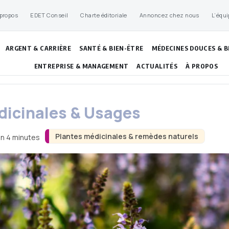
 propos
EDET Conseil
Charte éditoriale
Annoncez chez nous
L’équi
ARGENT & CARRIÈRE
SANTÉ & BIEN-ÊTRE
MÉDECINES DOUCES & B
ENTREPRISE & MANAGEMENT
ACTUALITÉS
À PROPOS
édicinales & Usages
Plantes médicinales & remèdes naturels
on 4 minutes