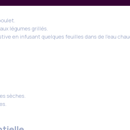
poulet.
 aux légumes grillés.
stive en infusant quelques feuilles dans de l’eau ch
n
lles sèches.
es.
tielle