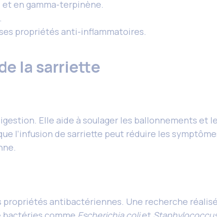
ol et en gamma-terpinène.
.
 ses propriétés anti-inflammatoires.
e la sarriette
 digestion. Elle aide à soulager les ballonnements et
ue l’infusion de sarriette peut réduire les symptôm
nne.
es propriétés antibactériennes. Une recherche réalisé
 de bactéries comme
Escherichia coli
et
Staphylococcus