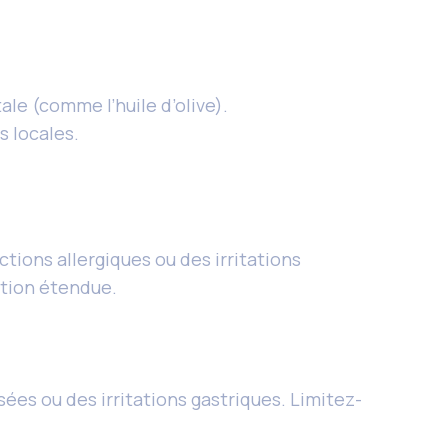
ale (comme l’huile d’olive).
s locales.
tions allergiques ou des irritations
sation étendue.
ées ou des irritations gastriques. Limitez-