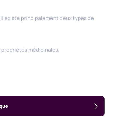
 Il existe principalement deux types de
es propriétés médicinales.
ique