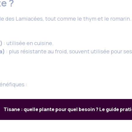
te ?
ille des Lamiacées, tout comme le thym et le romarin.
s)
: utilisée en cuisine.
a)
: plus résistante au froid, souvent utilisée pour s
énéfiques :
Tisane : quelle plante pour quel besoin ? Le guide prat