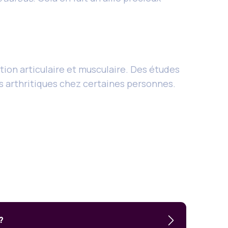
tion articulaire et musculaire. Des études
s arthritiques chez certaines personnes.
?