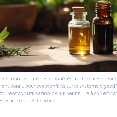
ent méconnu malgré ses propriétés médicinales reconn
lement connu pour ses bienfaits sur le système digesti
urent son utilisation, ce qui peut nuire à son effica
les usages du fiel de bœuf.