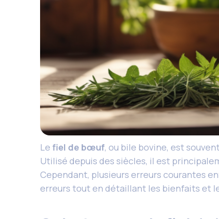
Le
fiel de bœuf
, ou bile bovine, est souv
Utilisé depuis des siècles, il est principa
Cependant, plusieurs erreurs courantes ento
erreurs tout en détaillant les bienfaits et 