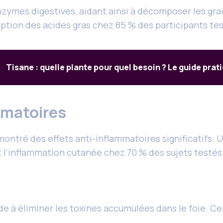
nzymes digestives, aidant ainsi à décomposer les grai
rption des acides gras chez 85 % des participants te
Tisane : quelle plante pour quel besoin ? Le guide prat
mmatoires
ontré des effets anti-inflammatoires significatifs.
it l’inflammation cutanée chez 70 % des sujets testé
aide à éliminer les toxines accumulées dans le foie. C