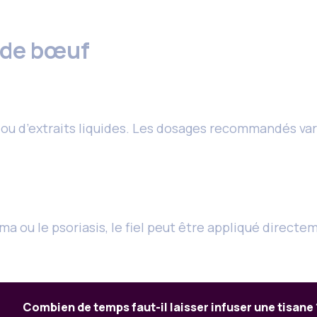
l de bœuf
es ou d’extraits liquides. Les dosages recommandés 
 ou le psoriasis, le fiel peut être appliqué directem
Combien de temps faut-il laisser infuser une tisane 