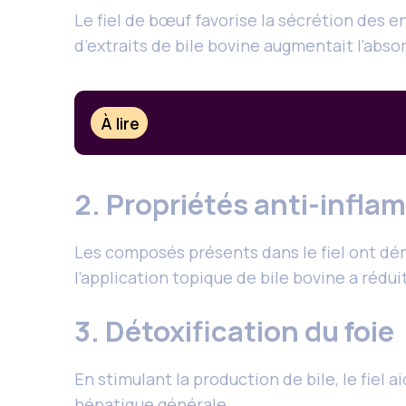
Le fiel de bœuf favorise la sécrétion des e
d’extraits de bile bovine augmentait l’abso
À lire
2. Propriétés anti-infla
Les composés présents dans le fiel ont dém
l’application topique de bile bovine a rédu
3. Détoxification du foie
En stimulant la production de bile, le fiel 
hépatique générale.