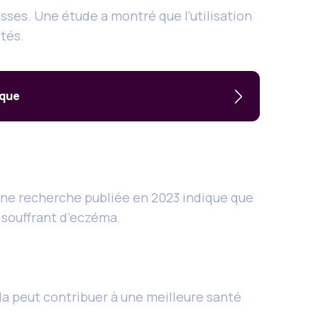
sses. Une étude a montré que l’utilisation
stés.
ique
 Une recherche publiée en 2023 indique que
s souffrant d’eczéma.
ela peut contribuer à une meilleure santé