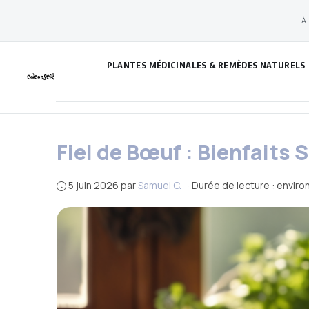
Aller
À
au
contenu
PLANTES MÉDICINALES & REMÈDES NATURELS
Fiel de Bœuf : Bienfaits
5 juin 2026
par
Samuel C.
·
Durée de lecture : enviro