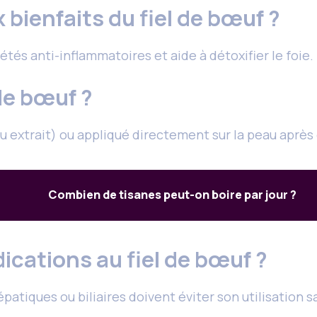
 bienfaits du fiel de bœuf ?
étés anti-inflammatoires et aide à détoxifier le foie.
de bœuf ?
ou extrait) ou appliqué directement sur la peau après 
Combien de tisanes peut-on boire par jour ?
dications au fiel de bœuf ?
patiques ou biliaires doivent éviter son utilisation s