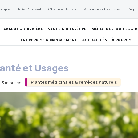
 propos
EDET Conseil
Charte éditoriale
Annoncez chez nous
L’équi
ARGENT & CARRIÈRE
SANTÉ & BIEN-ÊTRE
MÉDECINES DOUCES & B
ENTREPRISE & MANAGEMENT
ACTUALITÉS
À PROPOS
 Santé et Usages
Plantes médicinales & remèdes naturels
n 3 minutes