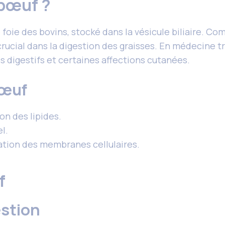
e bœuf ?
e foie des bovins, stocké dans la vésicule biliaire. C
 crucial dans la digestion des graisses. En médecine tr
s digestifs et certaines affections cutanées.
bœuf
ion des lipides.
l.
mation des membranes cellulaires.
uf
estion