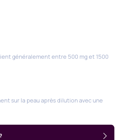
varient généralement entre 500 mg et 1500
ent sur la peau après dilution avec une
?