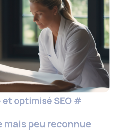
é et optimisé SEO
#
e mais peu reconnue