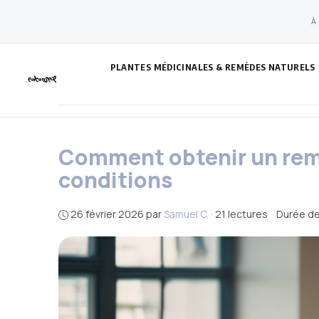
Aller
À
au
contenu
PLANTES MÉDICINALES & REMÈDES NATURELS
Comment obtenir un rem
conditions
26 février 2026
par
Samuel C.
·
21 lectures
·
Durée de