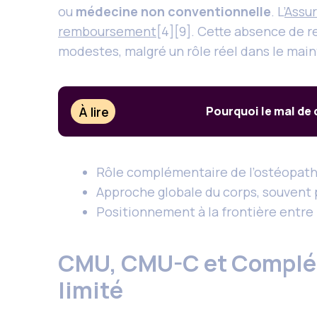
ou
médecine non conventionnelle
. L’
Assur
remboursement
[4][9]. Cette absence de re
modestes, malgré un rôle réel dans le main
À lire
Pourquoi le mal de
Rôle complémentaire de l’ostéopath
Approche globale du corps, souvent
Positionnement à la frontière entre 
CMU, CMU-C et Compléme
limité