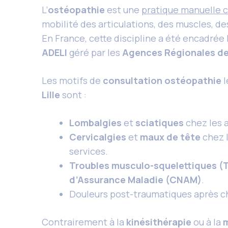
L’
ostéopathie
est une
pratique manuelle c
mobilité des articulations, des muscles, des 
En France, cette discipline a été encadrée
ADELI
géré par les
Agences Régionales de
Les motifs de
consultation ostéopathie
l
Lille
sont :
Lombalgies
et
sciatiques
chez les a
Cervicalgies
et
maux de tête
chez l
services.
Troubles musculo-squelettiques (
d’Assurance Maladie (CNAM)
.
Douleurs post-traumatiques après c
Contrairement à la
kinésithérapie
ou à la
m