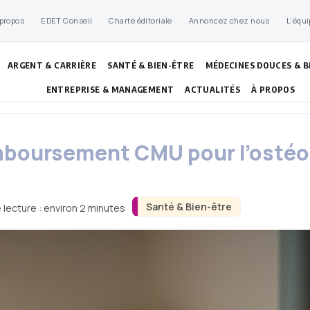
 propos
EDET Conseil
Charte éditoriale
Annoncez chez nous
L’équi
ARGENT & CARRIÈRE
SANTÉ & BIEN-ÊTRE
MÉDECINES DOUCES & B
ENTREPRISE & MANAGEMENT
ACTUALITÉS
À PROPOS
boursement CMU pour l’ostéop
Santé & Bien-être
 lecture : environ 2 minutes