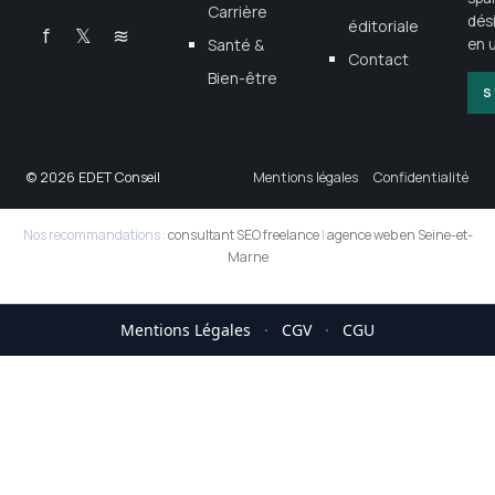
Carrière
dés
éditoriale
f
𝕏
≋
Santé &
en u
Contact
Bien-être
S
© 2026 EDET Conseil
Mentions légales
Confidentialité
Nos recommandations :
consultant SEO freelance
|
agence web en Seine-et-
Marne
Mentions Légales
·
CGV
·
CGU