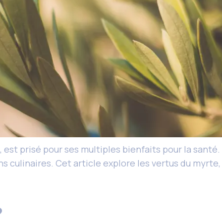
st prisé pour ses multiples bienfaits pour la santé. E
s culinaires. Cet article explore les vertus du myrte
?