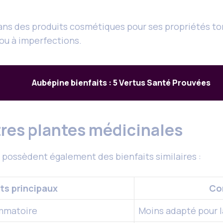
ans des produits cosmétiques pour ses propriétés toni
 ou à imperfections.
Aubépine bienfaits : 5 Vertus Santé Prouvées
res plantes médicinales
ui possèdent également des bienfaits similaires :
its principaux
Co
ammatoire
Moins adapté pour l