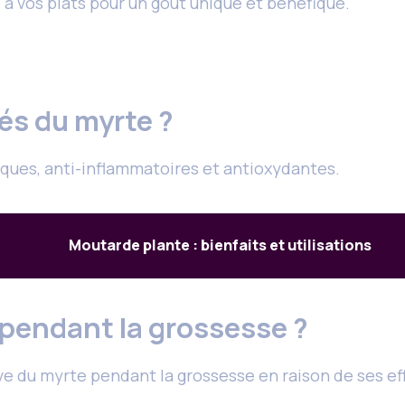
 à vos plats pour un goût unique et bénéfique.
tés du myrte ?
ques, anti-inflammatoires et antioxydantes.
Moutarde plante : bienfaits et utilisations
e pendant la grossesse ?
sive du myrte pendant la grossesse en raison de ses eff