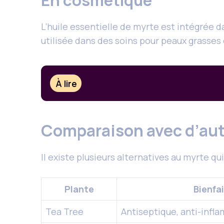
En cosmétique
L’huile essentielle de myrte est intégrée d
utilisée dans des soins pour peaux grasses
À lire
Comparaison avec d’aut
Il existe plusieurs alternatives au myrte q
Plante
Bienfa
Tea Tree
Antiseptique, anti-infl