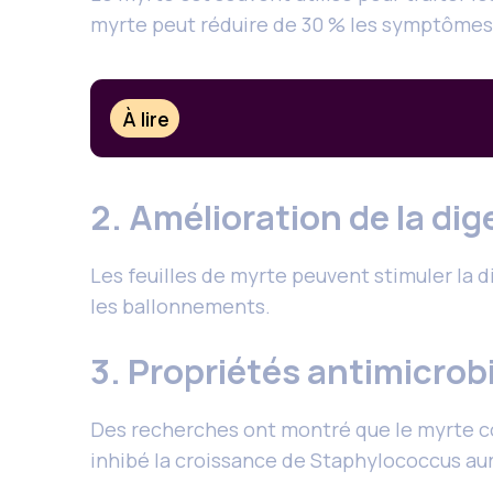
myrte peut réduire de 30 % les symptômes d
À lire
2. Amélioration de la dig
Les feuilles de myrte peuvent stimuler la di
les ballonnements.
3. Propriétés antimicro
Des recherches ont montré que le myrte co
inhibé la croissance de Staphylococcus au