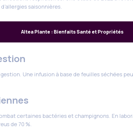
’allergies saisonnières.
Altea Plante : Bienfaits Santé et Propriétés
estion
gestion. Une infusion à base de feuilles séchées peut 
biennes
mbat certaines bactéries et champignons. En laborat
reus de 70 %.