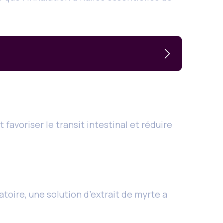
favoriser le transit intestinal et réduire
oire, une solution d’extrait de myrte a