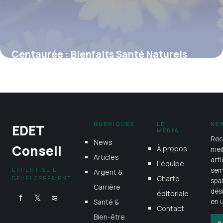
Centaurée : Bienfaits Santé Naturels
6 juillet 2026
RUBRIQUES
LE
NE
EDET
MÉDIA
Rec
News
Conseil
À propos
mei
Articles
art
L'équipe
EXPERTISE ET
sem
Argent &
Charte
DÉVELOPPEMENT
spa
Carrière
dés
éditoriale
f
𝕏
≋
Santé &
en u
Contact
Bien-être