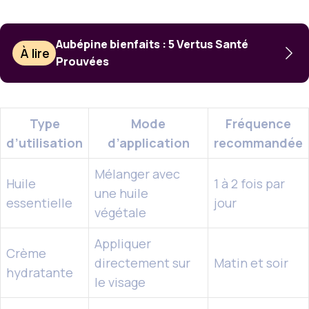
Aubépine bienfaits : 5 Vertus Santé
À lire
Prouvées
Type
Mode
Fréquence
d’utilisation
d’application
recommandée
Mélanger avec
Huile
1 à 2 fois par
une huile
essentielle
jour
végétale
Appliquer
Crème
directement sur
Matin et soir
hydratante
le visage