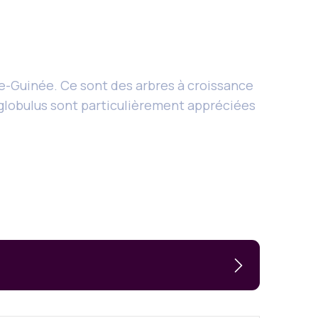
le-Guinée. Ce sont des arbres à croissance
 globulus sont particulièrement appréciées