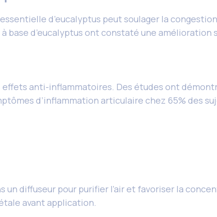
e essentielle d’eucalyptus peut soulager la congesti
r à base d’eucalyptus ont constaté une amélioration si
 effets anti-inflammatoires. Des études ont démont
mptômes d’inflammation articulaire chez 65% des suje
e
s un diffuseur pour purifier l’air et favoriser la conce
étale avant application.