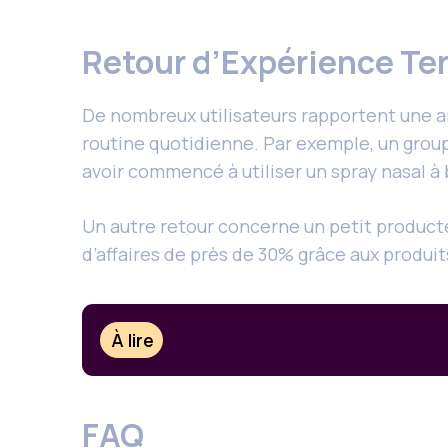
Retour d’Expérience Te
De nombreux utilisateurs rapportent une am
routine quotidienne. Par exemple, un grou
avoir commencé à utiliser un spray nasal à 
Un autre retour concerne un petit producteu
d’affaires de près de 30% grâce aux produits
À lire
FAQ