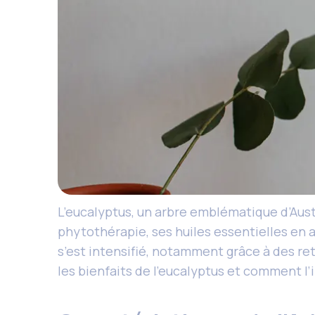
L’eucalyptus, un arbre emblématique d’Austra
phytothérapie, ses huiles essentielles en a
s’est intensifié, notamment grâce à des ret
les bienfaits de l’eucalyptus et comment l’