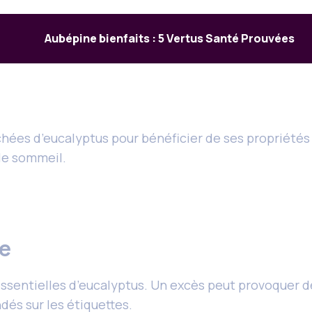
Aubépine bienfaits : 5 Vertus Santé Prouvées
chées d’eucalyptus pour bénéficier de ses propriétés
 le sommeil.
ge
s essentielles d’eucalyptus. Un excès peut provoquer d
és sur les étiquettes.