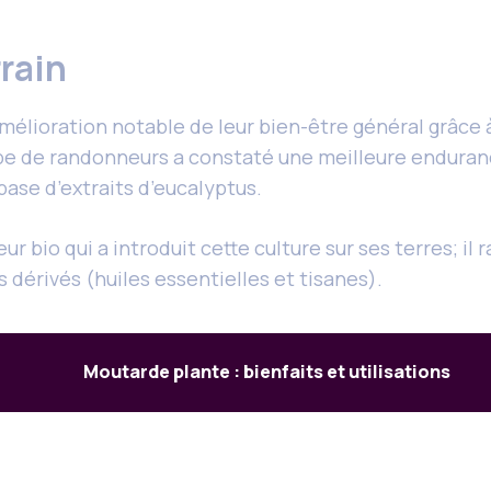
rrain
élioration notable de leur bien-être général grâce à 
pe de randonneurs a constaté une meilleure enduran
base d’extraits d’eucalyptus.
r bio qui a introduit cette culture sur ses terres; i
 dérivés (huiles essentielles et tisanes).
Moutarde plante : bienfaits et utilisations