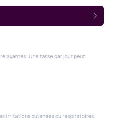
 relaxantes. Une tasse par jour peut
es irritations cutanées ou respiratoires.