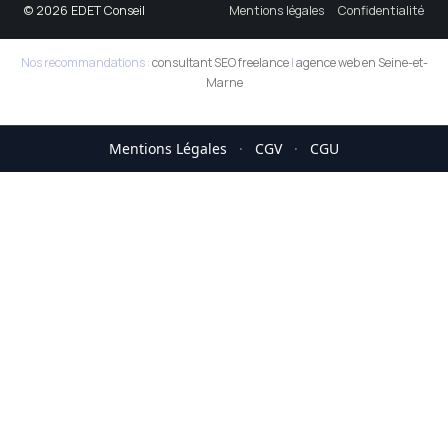
© 2026 EDET Conseil
Mentions légales
Confidentialité
Nos recommandations :
consultant SEO freelance
|
agence web en Seine-et-
Marne
Mentions Légales
·
CGV
·
CGU