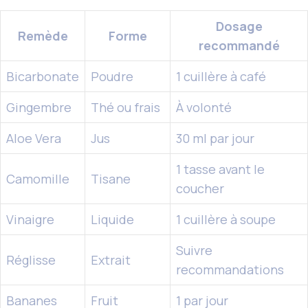
Dosage
Remède
Forme
recommandé
Bicarbonate
Poudre
1 cuillère à café
Gingembre
Thé ou frais
À volonté
Aloe Vera
Jus
30 ml par jour
1 tasse avant le
Camomille
Tisane
coucher
Vinaigre
Liquide
1 cuillère à soupe
Suivre
Réglisse
Extrait
recommandations
Bananes
Fruit
1 par jour