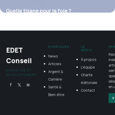
Quelle tisane pour le foie ?
16 juillet 2026
RUBRIQUES
LE
NE
EDET
MÉDIA
Rec
News
Conseil
À propos
mei
Articles
art
L'équipe
EXPERTISE ET
sem
Argent &
Charte
DÉVELOPPEMENT
spa
Carrière
dés
éditoriale
f
𝕏
≋
Santé &
en u
Contact
Bien-être
S