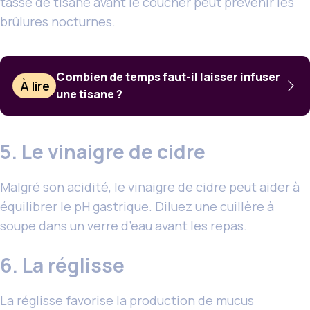
tasse de tisane avant le coucher peut prévenir les
brûlures nocturnes.
Combien de temps faut-il laisser infuser
À lire
une tisane ?
5. Le vinaigre de cidre
Malgré son acidité, le vinaigre de cidre peut aider à
équilibrer le pH gastrique. Diluez une cuillère à
soupe dans un verre d’eau avant les repas.
6. La réglisse
La réglisse favorise la production de mucus