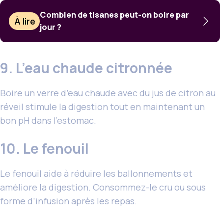
Combien de tisanes peut-on boire par
À lire
jour ?
9. L’eau chaude citronnée
Boire un verre d’eau chaude avec du jus de citron au
réveil stimule la digestion tout en maintenant un
bon pH dans l’estomac.
10. Le fenouil
Le fenouil aide à réduire les ballonnements et
améliore la digestion. Consommez-le cru ou sous
forme d’infusion après les repas.