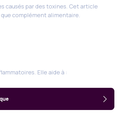
causés par des toxines. Cet article
nt que complément alimentaire.
ammatoires. Elle aide à :
ique