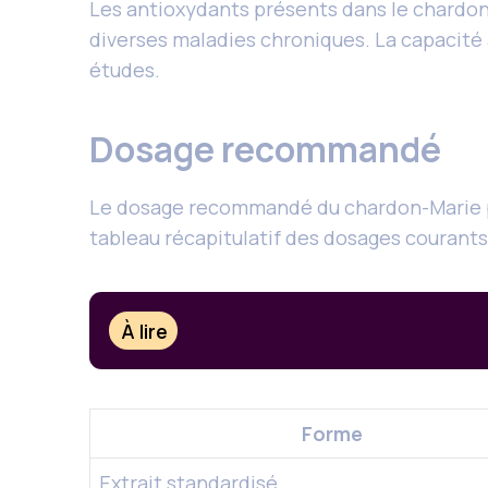
Les antioxydants présents dans le chardon-M
diverses maladies chroniques. La capacité 
études.
Dosage recommandé
Le dosage recommandé du chardon-Marie pe
tableau récapitulatif des dosages courants
À lire
Forme
Extrait standardisé