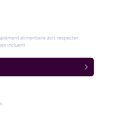
mplément alimentaire doit respecter
es incluent :
s.