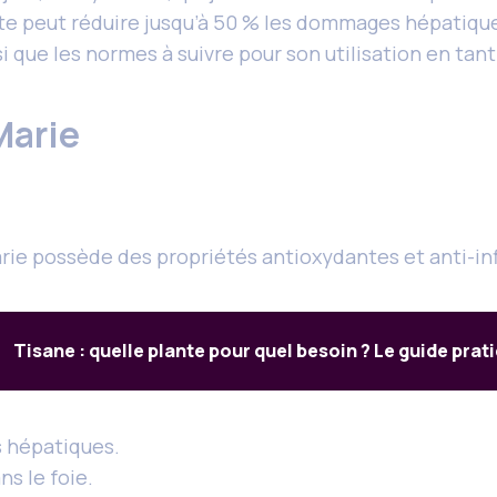
 peut réduire jusqu’à 50 % les dommages hépatiques 
si que les normes à suivre pour son utilisation en ta
Marie
ie possède des propriétés antioxydantes et anti-infl
Tisane : quelle plante pour quel besoin ? Le guide prat
s hépatiques.
ns le foie.