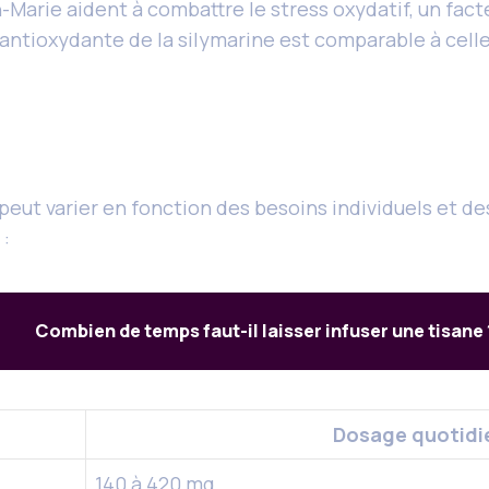
arie aident à combattre le stress oxydatif, un facteu
antioxydante de la silymarine est comparable à celle
ut varier en fonction des besoins individuels et d
 :
Combien de temps faut-il laisser infuser une tisane 
Dosage quotid
140 à 420 mg