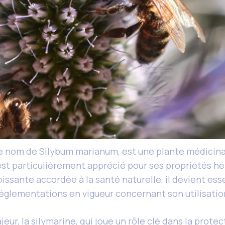
e nom de Silybum marianum, est une plante médicina
il est particulièrement apprécié pour ses propriétés h
issante accordée à la santé naturelle, il devient es
églementations en vigueur concernant son utilisatio
ur, la silymarine, qui joue un rôle clé dans la prote