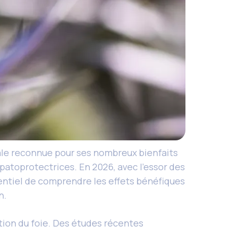
le reconnue pour ses nombreux bienfaits
épatoprotectrices. En 2026, avec l’essor des
sentiel de comprendre les effets bénéfiques
n.
ction du foie. Des études récentes