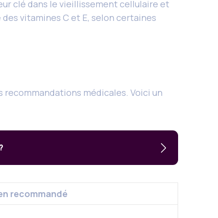
r clé dans le vieillissement cellulaire et
 des vitamines C et E, selon certaines
es recommandations médicales. Voici un
?
ien recommandé