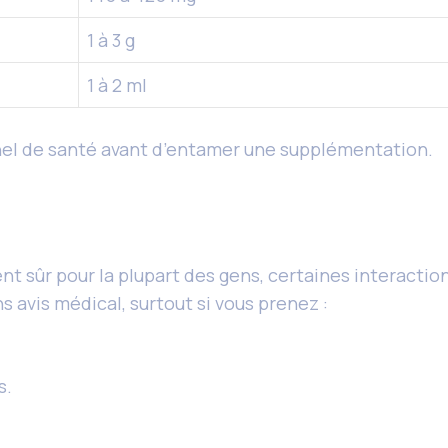
1 à 3 g
1 à 2 ml
nnel de santé avant d’entamer une supplémentation.
t sûr pour la plupart des gens, certaines interacti
s avis médical, surtout si vous prenez :
s.