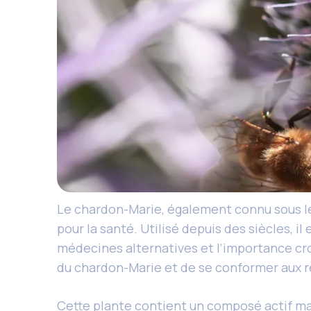
Le chardon-Marie, également connu sous l
pour la santé. Utilisé depuis des siècles, 
médecines alternatives et l’importance cro
du chardon-Marie et de se conformer aux r
Cette plante contient un composé actif maje