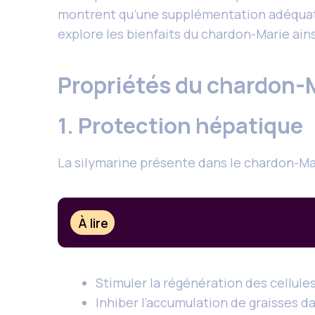
montrent qu’une supplémentation adéquate
explore les bienfaits du chardon-Marie ain
Propriétés du chardon-
1. Protection hépatique
La silymarine présente dans le chardon-Mar
À lire
Stimuler la régénération des cellule
Inhiber l’accumulation de graisses da