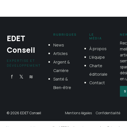
16 juillet 2026
RUBRIQUES
LE
NE
EDET
MÉDIA
Rec
News
Conseil
À propos
mei
Articles
art
L'équipe
EXPERTISE ET
sem
Argent &
Charte
DÉVELOPPEMENT
spa
Carrière
dés
éditoriale
f
𝕏
≋
Santé &
en u
Contact
Bien-être
S
© 2026 EDET Conseil
Mentions légales
Confidentialité