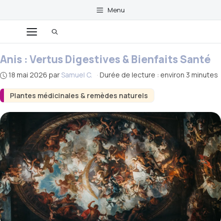
Aller
Menu
au
Menu
contenu
Anis : Vertus Digestives & Bienfaits Santé
18 mai 2026
par
Samuel C.
·
Durée de lecture : environ 3 minutes
Plantes médicinales & remèdes naturels