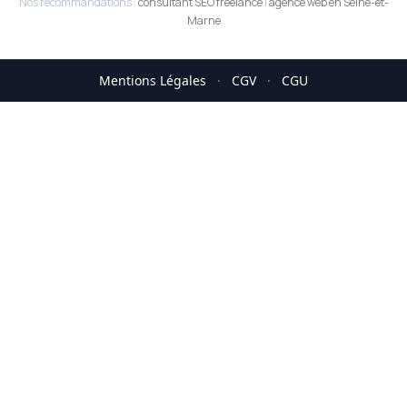
Nos recommandations :
consultant SEO freelance
|
agence web en Seine-et-
Marne
Mentions Légales
·
CGV
·
CGU