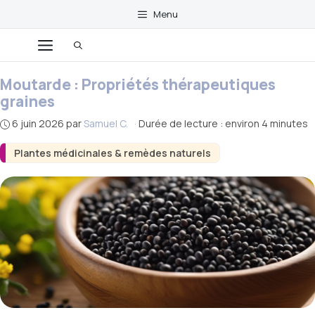
Aller
Menu
au
Menu
contenu
Moutarde : Propriétés thérapeutiques
graines
6 juin 2026
par
Samuel C.
·
Durée de lecture : environ 4 minutes
Plantes médicinales & remèdes naturels