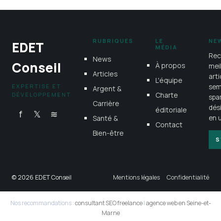
RUBRIQUES
LE
NE
EDET
MÉDIA
Rec
News
Conseil
À propos
mei
Articles
art
L'équipe
EXPERTISE ET
sem
Argent &
Charte
DÉVELOPPEMENT
spa
Carrière
dés
éditoriale
f
𝕏
≋
Santé &
en u
Contact
Bien-être
S
© 2026 EDET Conseil
Mentions légales
Confidentialité
Nos recommandations :
consultant SEO freelance
|
agence web en Seine-et-
Marne