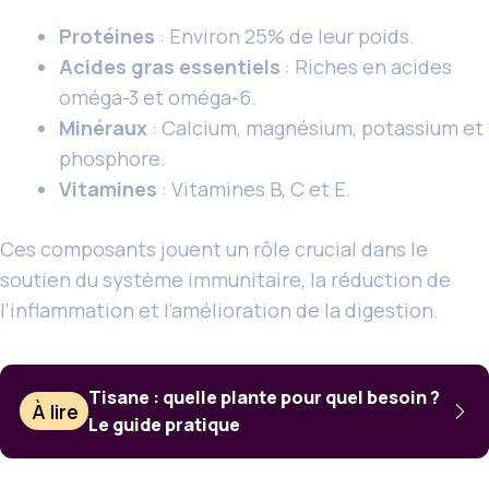
Protéines
: Environ 25% de leur poids.
Acides gras essentiels
: Riches en acides
oméga-3 et oméga-6.
Minéraux
: Calcium, magnésium, potassium et
phosphore.
Vitamines
: Vitamines B, C et E.
Ces composants jouent un rôle crucial dans le
soutien du système immunitaire, la réduction de
l’inflammation et l’amélioration de la digestion.
Tisane : quelle plante pour quel besoin ?
À lire
Le guide pratique