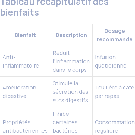
Tableau récapitulatif des
bienfaits
Dosage
Bienfait
Description
recommandé
Réduit
Anti-
Infusion
l’inflammation
inflammatoire
quotidienne
dans le corps
Stimule la
Amélioration
1 cuillère à café
sécrétion des
digestive
par repas
sucs digestifs
Inhibe
Propriétés
certaines
Consommation
antibactériennes
bactéries
régulière