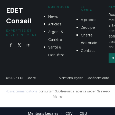
RUBRIQUES
LE
NE
EDET
MÉDIA
Rec
News
Conseil
À propos
mei
Articles
art
L'équipe
EXPERTISE ET
sem
Argent &
Charte
DÉVELOPPEMENT
spa
Carrière
dés
éditoriale
f
𝕏
≋
Santé &
en u
Contact
Bien-être
S
© 2026 EDET Conseil
Mentions légales
Confidentialité
Nos recommandations :
consultant SEO freelance
|
agence web en Seine-et-
Marne
Mentions Légales
·
CGV
·
CGU