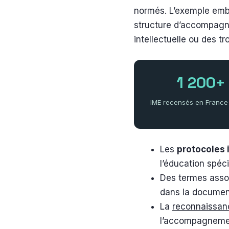
normés. L’exemple embl
structure d’accompagne
intellectuelle ou des 
1 200+
IME recensés en France
Les
protocoles 
l’éducation spéci
Des termes assoc
dans la documen
La
reconnaissan
l’accompagneme