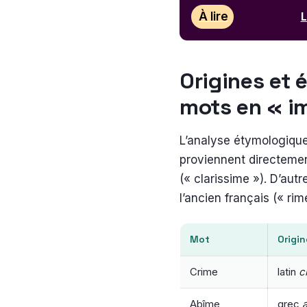
À lire
L
Origines et 
mots en « i
L’analyse étymologiqu
proviennent directement
(« clarissime »). D’aut
l’ancien français (« rim
Mot
Origin
Crime
latin
c
Abîme
grec