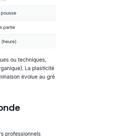
 pousse
e partie
 (heure)
ques ou techniques,
anique). La plasticité
rminaison évolue au gré
monde
rs professionnels