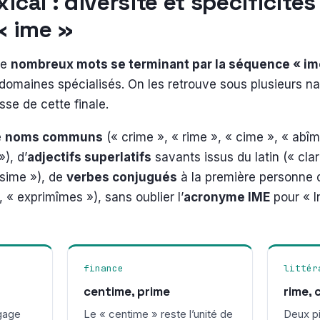
ical : diversité et spécificité
 « ime »
de
nombreux mots se terminant par la séquence « im
domaines spécialisés. On les retrouve sous plusieurs n
sse de cette finale.
e
noms communs
(« crime », « rime », « cime », « abîm
), d’
adjectifs superlatifs
savants issus du latin (« clar
ssime »), de
verbes conjugués
à la première personne d
 « exprimîmes »), sans oublier l’
acronyme IME
pour « I
finance
littér
centime, prime
rime, 
gage
Le « centime » reste l’unité de
Deux pi