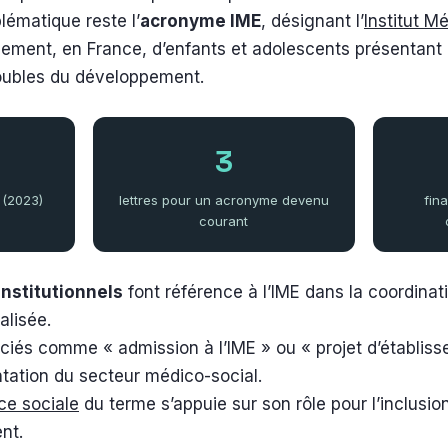
ématique reste l’
acronyme IME
, désignant l’
Institut M
ment, en France, d’enfants et adolescents présentant 
troubles du développement.
3
 (2023)
lettres pour un acronyme devenu
fin
courant
institutionnels
font référence à l’IME dans la coordinati
alisée.
iés comme « admission à l’IME » ou « projet d’établiss
tation du secteur médico-social.
ce sociale
du terme s’appuie sur son rôle pour l’inclusio
nt.