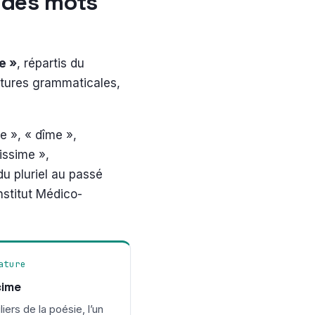
s des mots
e »
, répartis du
atures grammaticales,
e », « dîme »,
issime »,
u pluriel au passé
nstitut Médico-
ature
cime
liers de la poésie, l’un