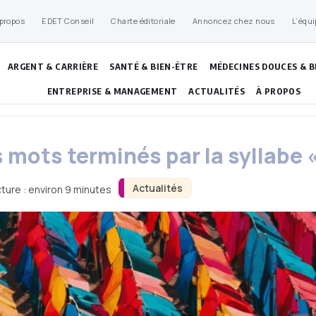
 propos
EDET Conseil
Charte éditoriale
Annoncez chez nous
L’équi
ARGENT & CARRIÈRE
SANTÉ & BIEN-ÊTRE
MÉDECINES DOUCES & B
ENTREPRISE & MANAGEMENT
ACTUALITÉS
À PROPOS
 mots terminés par la syllabe «
Actualités
ture : environ 9 minutes