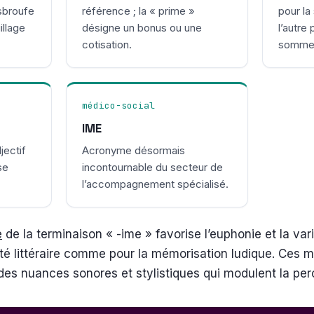
esbroufe
référence ; la « prime »
pour la
illage
désigne un bonus ou une
l’autre
cotisation.
somme
médico-social
IME
djectif
Acronyme désormais
se
incontournable du secteur de
l’accompagnement spécialisé.
e
de la terminaison « -ime » favorise l’euphonie et la var
ité littéraire comme pour la mémorisation ludique. Ces m
des nuances sonores et stylistiques qui modulent la per