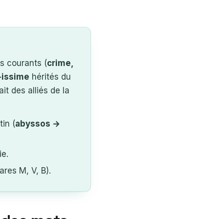
s courants (
crime,
-issime
hérités du
it des alliés de la
tin (
abyssos →
ie.
res M, V, B).