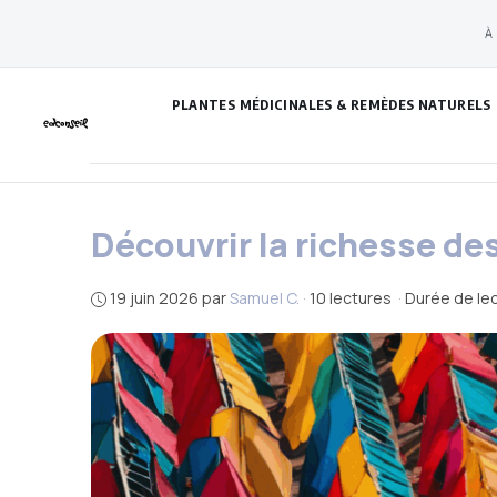
Aller
À
au
contenu
PLANTES MÉDICINALES & REMÈDES NATURELS
Découvrir la richesse des
19 juin 2026
par
Samuel C.
·
10 lectures
·
Durée de lec