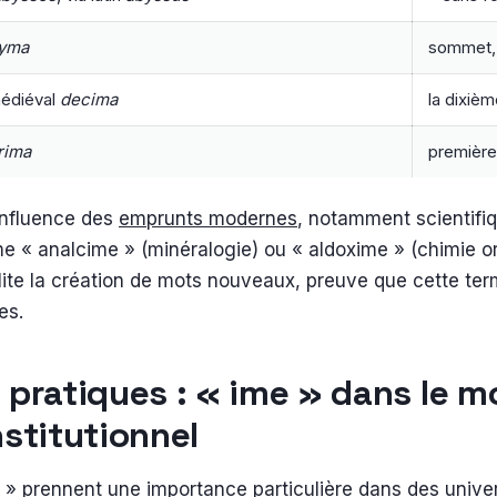
yma
sommet,
médiéval
decima
la dixièm
rima
première
influence des
emprunts modernes
, notamment scientifi
« analcime » (minéralogie) ou « aldoxime » (chimie org
ilite la création de mots nouveaux, preuve que cette te
es.
 pratiques : « ime » dans le 
nstitutionnel
 » prennent une importance particulière dans des unive