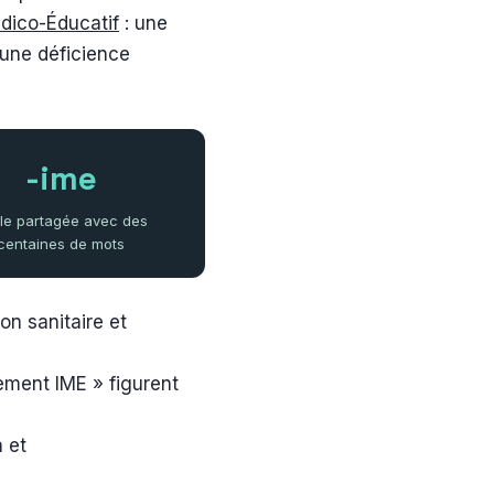
édico-Éducatif
: une
une déficience
-ime
ale partagée avec des
centaines de mots
on sanitaire et
ement IME » figurent
n et