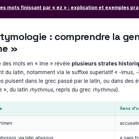
es mots finissant par « ez » : explication et exemples pr
étymologie : comprendre la ge
me »
e des mots en « ime » révèle
plusieurs strates histori
 du latin, notamment via le suffixe superlatif « -imus, 
res puisent dans le grec passé par le latin, ou dans des 
e », du latin
rhythmus
, repris du grec
rhythmos
).
e
Sens d’o
rimen
accusati
abyssos
, via latin
abyssus
« sans f