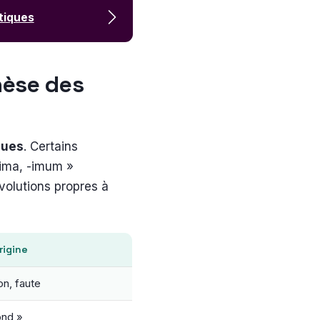
atiques
nèse des
ques
. Certains
-ima, -imum »
évolutions propres à
rigine
on, faute
ond »