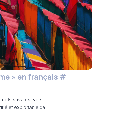
ime » en français
#
, mots savants, vers
fié et exploitable de