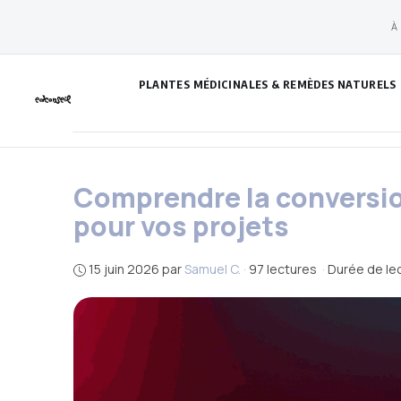
Aller
À
au
contenu
PLANTES MÉDICINALES & REMÈDES NATURELS
Comprendre la conversio
pour vos projets
15 juin 2026
par
Samuel C.
·
97 lectures
·
Durée de lec