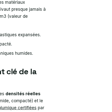
des matériaux
uivaut presque jamais à
/m3 (valeur de
plastiques expansées.
pacté.
aniques humides.
t clé de la
des
densités réelles
umide, compacté) et le
lumique certifiées
par