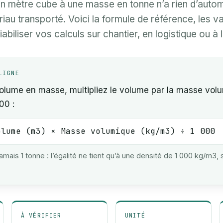
n mètre cube à une masse en tonne n’a rien d’autom
iau transporté. Voici la formule de référence, les val
iabiliser vos calculs sur chantier, en logistique ou à 
LIGNE
volume en masse, multipliez le volume par la masse vol
00 :
olume (m3) × Masse volumique (kg/m3) ÷ 1 000
mais 1 tonne : l’égalité ne tient qu’à une densité de 1 000 kg/m3, s
À VÉRIFIER
UNITÉ