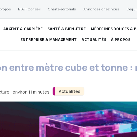
 propos
EDET Conseil
Charte éditoriale
Annoncez chez nous
L’équi
ARGENT & CARRIÈRE
SANTÉ & BIEN-ÊTRE
MÉDECINES DOUCES & B
ENTREPRISE & MANAGEMENT
ACTUALITÉS
À PROPOS
n entre mètre cube et tonne :
Actualités
ture : environ 11 minutes