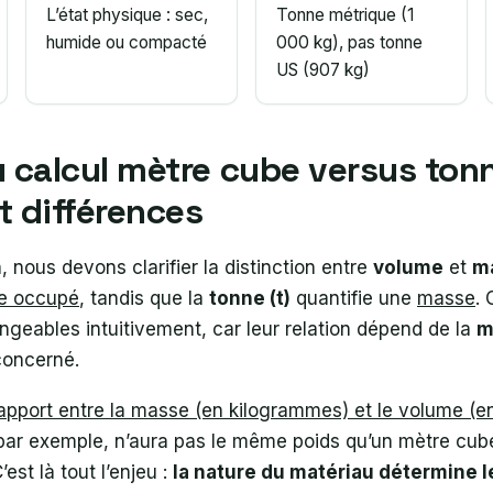
L’état physique : sec,
Tonne métrique (1
humide ou compacté
000 kg), pas tonne
US (907 kg)
 calcul mètre cube versus tonn
et différences
 nous devons clarifier la distinction entre
volume
et
m
e occupé
, tandis que la
tonne (t)
quantifie une
masse
.
ngeables intuitivement, car leur relation dépend de la
m
concerné.
rapport entre la masse (en kilogrammes) et le volume (
ar exemple, n’aura pas le même poids qu’un mètre cube
est là tout l’enjeu :
la nature du matériau détermine l