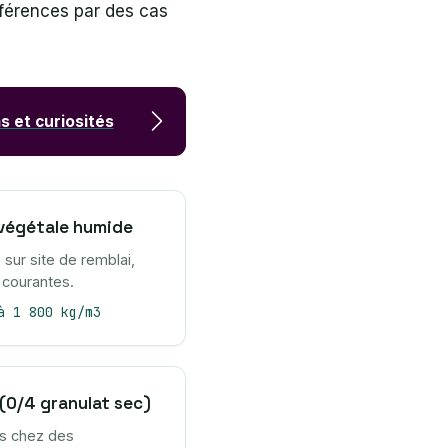
fférences par des cas
s et curiosités
 végétale humide
e sur site de remblai,
 courantes.
à 1 800 kg/m3
(0/4 granulat sec)
és chez des