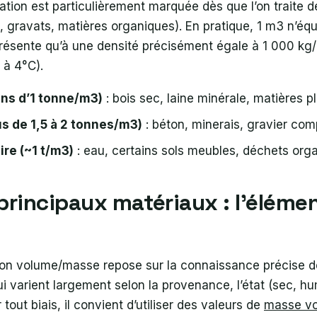
iation est particulièrement marquée dès que l’on traite 
 gravats, matières organiques). En pratique, 1 m3 n’éq
 présente qu’à une densité précisément égale à 1 000 kg
 à 4°C).
ns d’1 tonne/m3)
: bois sec, laine minérale, matières 
us de 1,5 à 2 tonnes/m3)
: béton, minerais, gravier com
ire (~1 t/m3)
: eau, certains sols meubles, déchets org
principaux matériaux : l’élémen
sion volume/masse repose sur la connaissance précise 
i varient largement selon la provenance, l’état (sec, h
r tout biais, il convient d’utiliser des valeurs de
masse vo