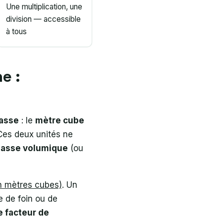
Une multiplication, une
division — accessible
à tous
e :
asse
: le
mètre cube
 Ces deux unités ne
asse volumique
(ou
en mètres cubes)
. Un
 de foin ou de
e facteur de