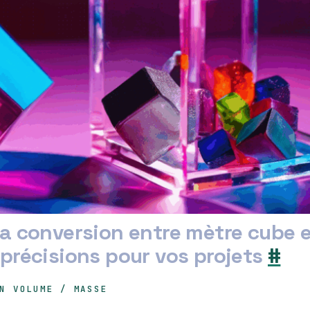
a conversion entre mètre cube e
précisions pour vos projets
#
N VOLUME / MASSE