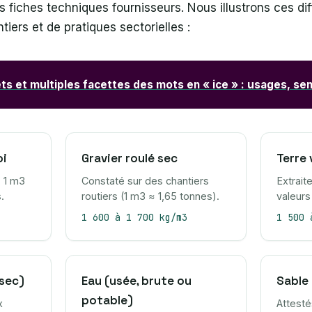
s fiches techniques fournisseurs. Nous illustrons ces di
tiers et de pratiques sectorielles :
ts et multiples facettes des mots en « ice » : usages, sen
oi
Gravier roulé sec
Terre
, 1 m3
Constaté sur des chantiers
Extrait
.
routiers (1 m3 ≈ 1,65 tonnes).
valeurs
1 600 à 1 700 kg/m3
1 500 
 sec)
Eau (usée, brute ou
Sable 
potable)
x
Attest