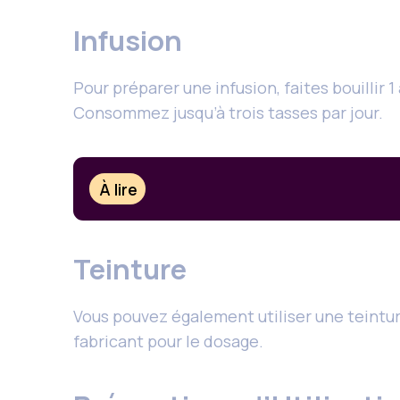
Infusion
Pour préparer une infusion, faites bouillir 
Consommez jusqu’à trois tasses par jour.
À lire
Teinture
Vous pouvez également utiliser une teintur
fabricant pour le dosage.