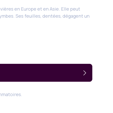
ivières en Europe et en Asie. Elle peut
rymbes. Ses feuilles, dentées, dégagent un
ammatoires.