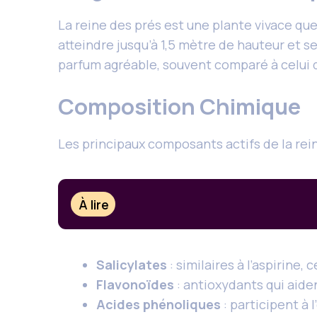
La reine des prés est une plante vivace que 
atteindre jusqu’à 1,5 mètre de hauteur et 
parfum agréable, souvent comparé à celui 
Composition Chimique
Les principaux composants actifs de la rein
À lire
Salicylates
: similaires à l’aspirine
Flavonoïdes
: antioxydants qui aiden
Acides phénoliques
: participent à 