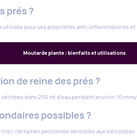
s prés ?
e utilisée pour ses propriétés anti-inflammatoires et
Moutarde plante : bienfaits et utilisations
on de reine des prés ?
eurs séchées dans 250 ml d’eau pendant environ 10 minu
condaires possibles ?
 chez certaines personnes sensibles aux salicylates.