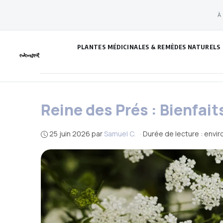
Aller
À
au
contenu
PLANTES MÉDICINALES & REMÈDES NATURELS
Reine des Prés : Bienfait
25 juin 2026
par
Samuel C.
·
Durée de lecture : envir