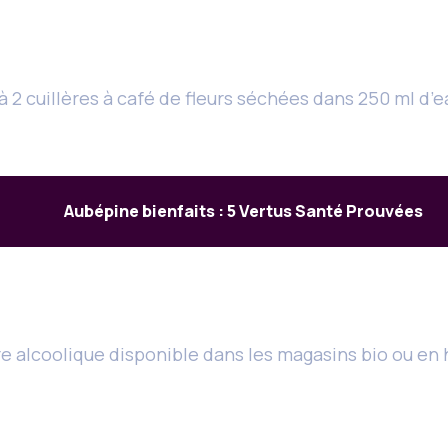
1 à 2 cuillères à café de fleurs séchées dans 250 ml d
Aubépine bienfaits : 5 Vertus Santé Prouvées
e alcoolique disponible dans les magasins bio ou en h