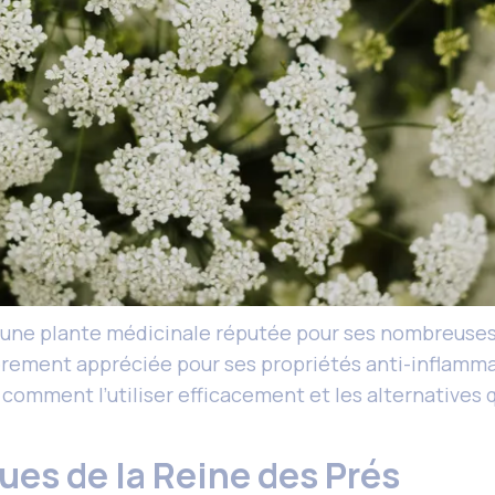
 une plante médicinale réputée pour ses nombreuses v
ièrement appréciée pour ses propriétés anti-inflamma
 comment l’utiliser efficacement et les alternatives qu
ques de la Reine des Prés