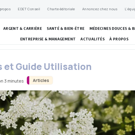
 propos
EDET Conseil
Charte éditoriale
Annoncez chez nous
L’équi
ARGENT & CARRIÈRE
SANTÉ & BIEN-ÊTRE
MÉDECINES DOUCES & B
ENTREPRISE & MANAGEMENT
ACTUALITÉS
À PROPOS
s et Guide Utilisation
Articles
on 3 minutes