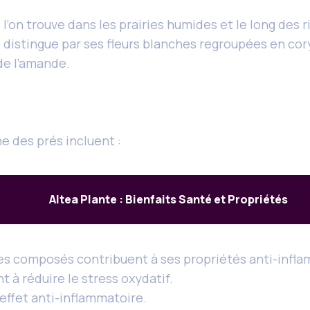
l’on trouve dans les prairies humides et le long des r
se distingue par ses fleurs blanches regroupées en co
de l’amande.
e des prés incluent :
Altea Plante : Bienfaits Santé et Propriétés
, ces composés contribuent à ses propriétés anti-infl
t à réduire le stress oxydatif.
l’effet anti-inflammatoire.