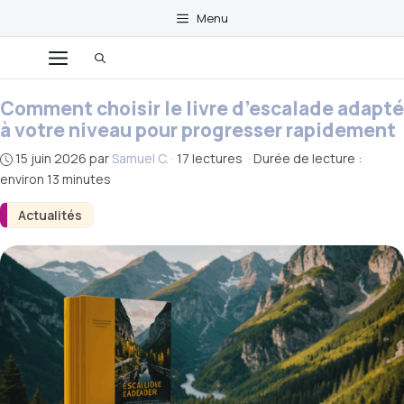
Aller
Menu
au
Menu
contenu
Comment choisir le livre d’escalade adapté
à votre niveau pour progresser rapidement
15 juin 2026
par
Samuel C.
·
17 lectures
·
Durée de lecture :
environ 13 minutes
Actualités