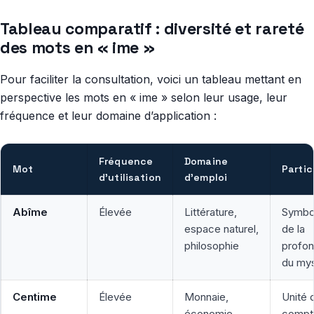
Tableau comparatif : diversité et rareté
des mots en « ime »
Pour faciliter la consultation, voici un tableau mettant en
perspective les mots en « ime » selon leur usage, leur
fréquence et leur domaine d’application :
Fréquence
Domaine
Mot
Partic
d’utilisation
d’emploi
Abîme
Élevée
Littérature,
Symbo
espace naturel,
de la
philosophie
profon
du my
Centime
Élevée
Monnaie,
Unité 
économie,
compt