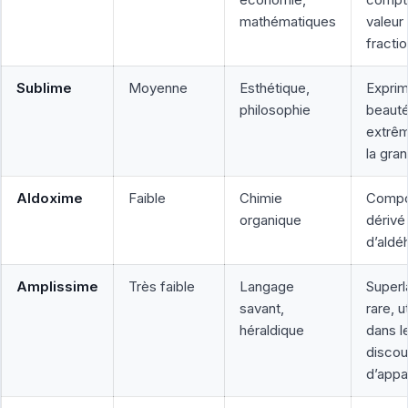
mathématiques
valeur
fracti
Sublime
Moyenne
Esthétique,
Exprim
philosophie
beaut
extrê
la gra
Aldoxime
Faible
Chimie
Comp
organique
dérivé
d’aldé
Amplissime
Très faible
Langage
Superla
savant,
rare, ut
héraldique
dans l
discou
d’appa