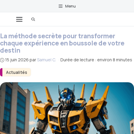
Aller
Menu
au
Menu
contenu
La méthode secrète pour transformer
chaque expérience en boussole de votre
destin
15 juin 2026
par
Samuel C.
·
Durée de lecture : environ 8 minutes
Actualités