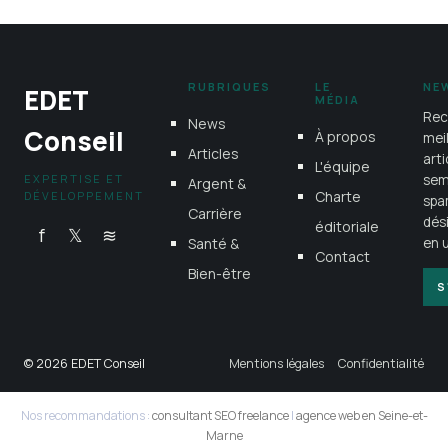
pour vos projets
15 juin 2026
RUBRIQUES
LE
NE
EDET
MÉDIA
Rec
News
Conseil
À propos
mei
Articles
art
L'équipe
EXPERTISE ET
sem
Argent &
Charte
DÉVELOPPEMENT
spa
Carrière
dés
éditoriale
f
𝕏
≋
Santé &
en u
Contact
Bien-être
S
© 2026 EDET Conseil
Mentions légales
Confidentialité
Nos recommandations :
consultant SEO freelance
|
agence web en Seine-et-
Marne